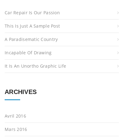
f
Car Repair Is Our Passion
o
r
This Is Just A Sample Post
:
A Paradisematic Country
Incapable Of Drawing
It Is An Unortho Graphic Life
ARCHIVES
Avril 2016
Mars 2016