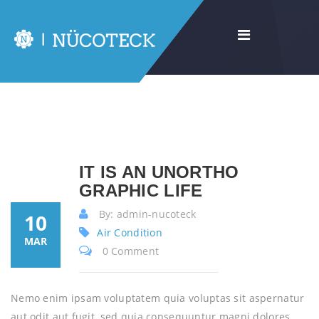
IT IS AN UNORTHO
GRAPHIC LIFE
By: admin-nucoteck
10
Air Condition
MAR
0 Comment
Nemo enim ipsam voluptatem quia voluptas sit aspernatur
aut odit aut fugit, sed quia consequuntur magni dolores