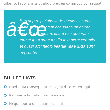
ullamco laboris nisi ut aliquip ex ea commodo consequat.
Sed ut perspiciatis unde omnis iste natus
error sit voluptatem accusantium dolore
mque laud antium, totam rem ape riam,
eaque ipsa quae ab illo inventore veritatis
et quasi architecto beatae vitae dicta sunt
explicabo.
BULLET LISTS
Esed quia consequuntur magni dolores eos qui
Ratione voluptatem sequi nesciunt.
Neque porro quisquam est, qui